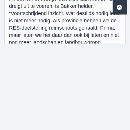
dreigt uit te voeren, is Bakker helder.
“Voortschrijdend inzicht. Wat destijds nodig leek,
is niet meer nodig. Als provincie hebben we de
RES-doelstelling ruimschoots gehaald. Prima,
maar laten we het daar dan ook bij laten en niet
nog meer landschap en landbouwgrond
opofferen voor dit soort achterhaalde
initiatieven.” Daarbij krijgt zij bijval van de
provincie Groningen, die op vragen vanuit
Provinciale Staten hebben aangegeven dat zij
niet zullen aandringen op een zonnepark in
Zuidelijk Westerkwartier.
“Ons landschap is de reden waarom vele
toeristen het Westerkwartier bezoeken”, aldus
Bakker. “Het is beter om te kijken waar agrariërs
en vrijetijdseconomie elkaar kunnen vinden. Met
als gemene deler dat daarvoor een mooi