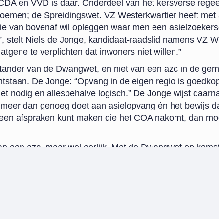
CDA en VVD is daar. Onderdeel van het kersverse regeer
oemen; de Spreidingswet. VZ Westerkwartier heeft met 
ie van bovenaf wil opleggen waar men een asielzoekersc
stelt Niels de Jonge, kandidaat-raadslid namens VZ West
gene te verplichten dat inwoners niet willen.”
tander van de Dwangwet, en niet van een azc in de gem
ntstaan. De Jonge: “Opvang in de eigen regio is goedkope
iet nodig en allesbehalve logisch.” De Jonge wijst daar
l meer dan genoeg doet aan asielopvang én het bewijs dat
geen afspraken kunt maken die het COA nakomt, dan moet
van een azc, maar wel eerlijk. Met de Dwangwet op kom
 gaan wel voldoen aan onze wettelijke taken”, besluit De
 het zonder strikte, afdwingbare voorwaarden mogelijk w
eid en voorzieningen. Dit raakt onze inwoners diep, heel
COA.”
 zitten? Wil jij ook duidelijke regels en afspraken? Stem 