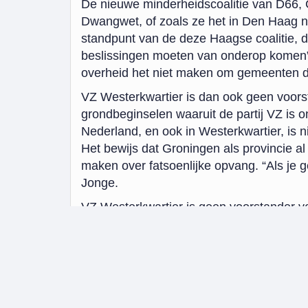
De nieuwe minderheidscoalitie van D66, 
Dwangwet, of zoals ze het in Den Haag n
standpunt van de deze Haagse coalitie, d
beslissingen moeten van onderop komen”, 
overheid het niet maken om gemeenten dat
VZ Westerkwartier is dan ook geen voors
grondbeginselen waaruit de partij VZ is o
Nederland, en ook in Westerkwartier, is n
Het bewijs dat Groningen als provincie a
maken over fatsoenlijke opvang. “Als je 
Jonge.
VZ Westerkwartier is geen voorstander 
verplichten om een azc in te richten. “We
mee eens zijn. Het betekent ook niet dat
garanties richting veiligheid, leefbaarh
dat eisen we ook van Den Haag en het 
Zie jij een azc in Westerkwartier ook niet