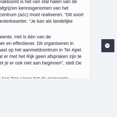
akkoord is het van stal halen van de
afgrijzen kennisgenomen van het
entrum (azc) moet realiseren. “Dit soort
erkwartier. “Je kan als landelijke
eente. Het is één van de
r en effectiever. Dit organiseren in
naast op het aanmeldcentrum in Ter Apel.
 er met het Rijk geen afspraken zijn te
 je er ook niet aan beginnen”, stelt De
st kan Den Haag het de gemeente
 Jonge. “Dat betekent niet dat we het er
ordt gemaakt. Bij een azc horen harde
 diep. Daar moeten we oog voor hebben en
op 18 maart dan VZ Westerkwartier, lijst 1.